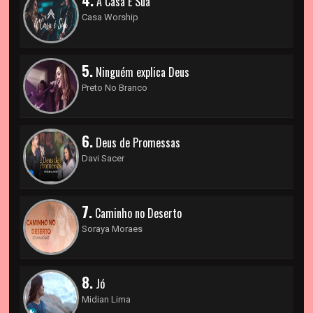
4.
A Casa É Sua
Casa Worship
5.
Ninguém explica Deus
Preto No Branco
6.
Deus de Promessas
Davi Sacer
7.
Caminho no Deserto
Soraya Moraes
8.
Jó
Midian Lima