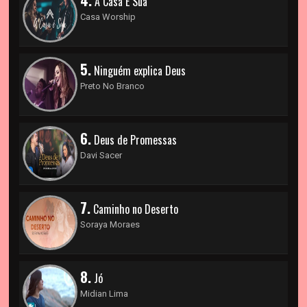
4.
A Casa É Sua
Casa Worship
5.
Ninguém explica Deus
Preto No Branco
6.
Deus de Promessas
Davi Sacer
7.
Caminho no Deserto
Soraya Moraes
8.
Jó
Midian Lima